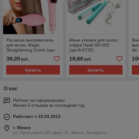
Расческа выпрямитель
Мини утюжок для волос
Фен
для волос Magic
гофре Haidi HD-002
вып
Straightening Comb (арт.
(арт.9-6725)
Air
9-5750) код. 0099
39,20
19,60
10
руб.
руб.
Купить
Купить
О нас
Рейтинг не сформирован
Менее 5 отзывов за последний год
Работает с 22.03.2013
г. Минск
ул. Притыцкого,83 офис-16, Минск, Беларусь