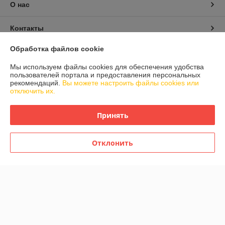
О нас
Контакты
Обработка файлов cookie
Доставка и оплата
Мы используем файлы cookies для обеспечения удобства
пользователей портала и предоставления персональных
График работы
рекомендаций.
Вы можете настроить файлы cookies или
отключить их.
Полная версия сайта
Принять
Политика обработки cookies
Отклонить
Сайт создан на платформе Deal.by
Информация для покупателя