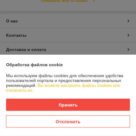
Показать все отзывы
О нас
Контакты
Доставка и оплата
График работы
Обработка файлов cookie
Мы используем файлы cookies для обеспечения удобства
Полная версия сайта
пользователей портала и предоставления персональных
рекомендаций.
Вы можете настроить файлы cookies или
отключить их.
Политика обработки cookies
Принять
Сайт создан на платформе Deal.by
Отклонить