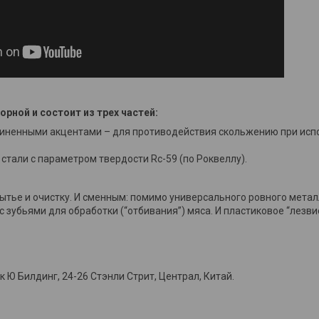
рной и состоит из трех частей:
езиненными акцентами – для противодействия скольжению при ис
стали с параметром твердости Rc-59 (по Роквеллу).
мытье и очистку. И сменным: помимо универсального ровного мета
зубьями для обработки (“отбивания”) мяса. И пластиковое “лезви
 Билдинг, 24-26 Стэнли Стрит, Централ, Китай.