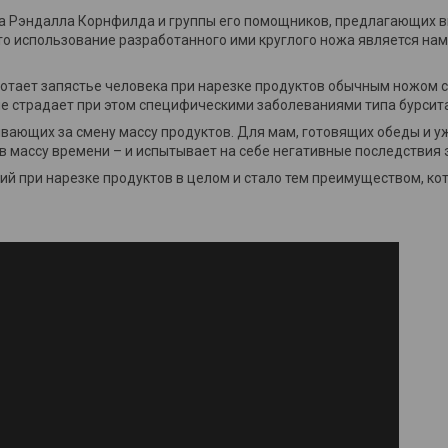
вара Рэндалла Корнфилда и группы его помощников, предлагающих
то использование разработанного ими круглого ножа является на
ботает запястье человека при нарезке продуктов обычным ножом 
и не страдает при этом специфическими заболеваниями типа бурсит
ывающих за смену массу продуктов. Для мам, готовящих обеды и у
ов массу времени – и испытывает на себе негативные последствия 
ий при нарезке продуктов в целом и стало тем преимуществом, к