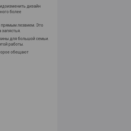
 видоизменить дизайн
много более
с прямым лезвием. Это
а запястья.
жины для большой семьи.
этой работы.
оторое обещают