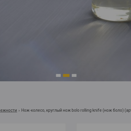
1
2
3
лежности
Нож-колесо, круглый нож bolo rolling knife (нож боло) (ар