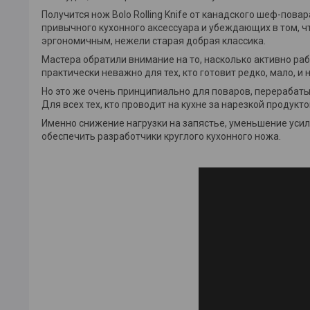
Получится нож Bolo Rolling Knife от канадского шеф-по
привычного кухонного аксессуара и убеждающих в том, ч
эргономичным, нежели старая добрая классика.
Мастера обратили внимание на то, насколько активно ра
практически неважно для тех, кто готовит редко, мало, 
Но это же очень принципиально для поваров, перерабат
Для всех тех, кто проводит на кухне за нарезкой продукт
Именно снижение нагрузки на запястье, уменьшение усил
обеспечить разработчики круглого кухонного ножа.