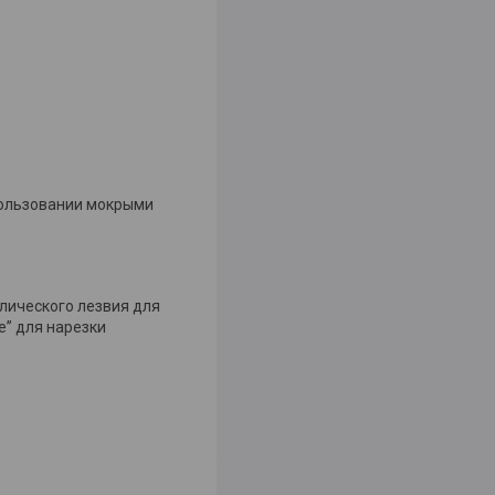
пользовании мокрыми
ллического лезвия для
е” для нарезки