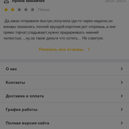
Ирина макавчик
18.07.2023
Плохо
Да,заказ отправили быстро,получила где-то через неделю,но 
виниры оказались полной ерундой:короткие,рот откроешь,а они 
прямо торчат,спадывают,нужно придерживать нижней 
челюстью...,ну,за такие деньги что хотеть... Не советую.
Показать все отзывы
О нас
Контакты
Доставка и оплата
График работы
Полная версия сайта