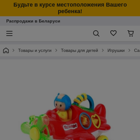
Будьте в курсе местоположения Вашего
ребенка!
Распродажи в Беларуси
Товары и услуги
Товары для детей
Игрушки
Са