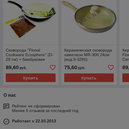
Сковорода "Flonal
Керамическая сковорода
Кер
Cookware Ecosphere" (D-
хамелеон MR-306 24см
Flo
28 см) + бамбуковая
(код.9-3286)
Cer
подставка в подарок (арт.
"ко
89,60
75,60
89
руб.
руб.
9-6364) "код.0001"
Купить
Купить
О нас
Рейтинг не сформирован
Менее 5 отзывов за последний год
Работает с 22.03.2013