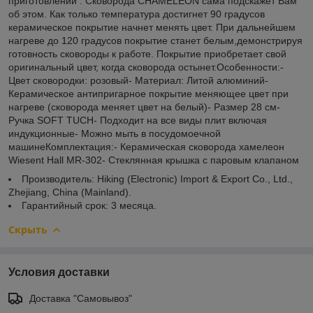
приготовлении . Сковорода CHAMELEON сама подскажет Вам
об этом. Как только температура достигнет 90 градусов
керамическое покрытие начнет менять цвет. При дальнейшем
нагреве до 120 градусов покрытие станет белым,демонстрируя
готовность сковороды к работе. Покрытие приобретает свой
оригинальный цвет, когда сковорода остынет.Особенности:-
Цвет сковородки: розовый- Материал: Литой алюминий-
Керамическое антипригарное покрытие меняющее цвет при
нагреве (сковорода меняет цвет на белый)- Размер 28 см-
Ручка SOFT TUCH- Подходит на все виды плит включая
индукционные- Можно мыть в посудомоечной
машинеКомплектация:- Керамическая сковорода хамелеон
Wiesent Hall MR-302- Стеклянная крышка с паровым клапаном
Производитель: Hiking (Electronic) Import & Export Co., Ltd.,
Zhejiang, China (Mainland).
Гарантийный срок: 3 месяца.
Скрыть
Условия доставки
Доставка "Самовывоз"