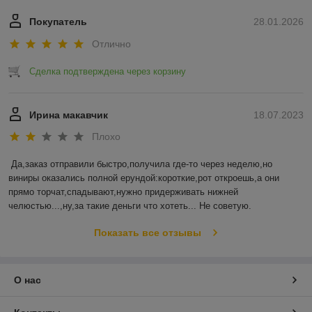
Покупатель
28.01.2026
Отлично
Сделка подтверждена через корзину
Ирина макавчик
18.07.2023
Плохо
Да,заказ отправили быстро,получила где-то через неделю,но 
виниры оказались полной ерундой:короткие,рот откроешь,а они 
прямо торчат,спадывают,нужно придерживать нижней 
челюстью...,ну,за такие деньги что хотеть... Не советую.
Показать все отзывы
О нас