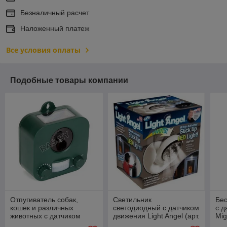
Безналичный расчет
Наложенный платеж
Все условия оплаты
Подобные товары компании
Отпугиватель собак,
Светильник
Бес
кошек и различных
светодиодный с датчиком
с д
животных с датчиком
движения Light Angel (арт.
Mig
движения WK-0053
9-6444) "код.0021"