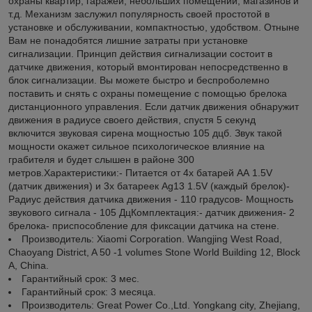
охраны квартир, гаражей, небольших помещений, магазинов и
т.д. Механизм заслужил популярность своей простотой в
установке и обслуживании, компактностью, удобством. Отныне
Вам не понадобятся лишние затраты при установке
сигнализации. Принцип действия сигнализации состоит в
датчике движения, который вмонтирован непосредственно в
блок сигнализации. Вы можете быстро и беспроболемно
поставить и снять с охраны помещение с помощью брелока
дистанционного управления. Если датчик движения обнаружит
движения в радиусе своего действия, спустя 5 секунд
включится звуковая сирена мощностью 105 дцб. Звук такой
мощности окажет сильное психологическое влияние на
грабителя и будет слышен в районе 300
метров.Характеристики:- Питается от 4х батарей АА 1.5V
(датчик движения) и 3х батареек Ag13 1.5V (каждый брелок)-
Радиус действия датчика движения - 110 градусов- Мощность
звукового сигнала - 105 ДцКомплектация:- датчик движения- 2
брелока- приспособление для фиксации датчика на стене.
Производитель: Xiaomi Corporation. Wangjing West Road,
Chaoyang District, A 50 -1 volumes Stone World Building 12, Block
A, China.
Гарантийный срок: 3 мес.
Гарантийный срок: 3 месяца.
Производитель: Great Power Co.,Ltd. Yongkang city, Zhejiang,