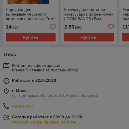
Перчатка для
Крючок для плетения
Ман
вычесывания шерсти
аксессуаров из резиночек
не
домашних животных True
LOOM BANDS (Лум
Аме
Touch (Тру Тач) (арт. 9-
Бэндс) (арт. 9-3379)
с 2
14
2,80
11
руб.
руб.
6117)
633
Купить
Купить
О нас
Рейтинг не сформирован
Менее 5 отзывов за последний год
Работает с 22.03.2013
г. Минск
ул. Притыцкого,83 офис-16, Минск, Беларусь
Контакты
Сегодня работает с 09:00 до 21:00
Показать весь график работы