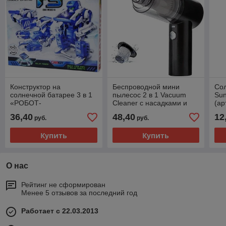
Конструктор на
Беспроводной мини
Со
солнечной батарее 3 в 1
пылесос 2 в 1 Vacuum
Sun
«РОБОТ-
Cleaner с насадками и
(ар
ТРАНСФОРМЕР»
подсветкой для авто и
36,40
48,40
12
руб.
руб.
дома
Купить
Купить
О нас
Рейтинг не сформирован
Менее 5 отзывов за последний год
Работает с 22.03.2013