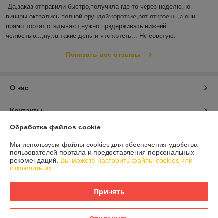
Да,заказ отправили быстро,получила где-то через неделю,но 
виниры оказались полной ерундой:короткие,рот откроешь,а они 
прямо торчат,спадывают,нужно придерживать нижней 
челюстью...,ну,за такие деньги что хотеть... Не советую.
Показать все отзывы
О нас
Контакты
Обработка файлов cookie
Доставка и оплата
Мы используем файлы cookies для обеспечения удобства
пользователей портала и предоставления персональных
График работы
рекомендаций.
Вы можете настроить файлы cookies или
отключить их.
Полная версия сайта
Принять
Политика обработки cookies