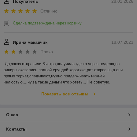
Покупатель
28.01.2026
Отлично
Сделка подтверждена через корзину
Ирина макавчик
18.07.2023
Плохо
Да,заказ отправили быстро,получила где-то через неделю,но 
виниры оказались полной ерундой:короткие,рот откроешь,а они 
прямо торчат,спадывают,нужно придерживать нижней 
челюстью...,ну,за такие деньги что хотеть... Не советую.
Показать все отзывы
О нас
Контакты