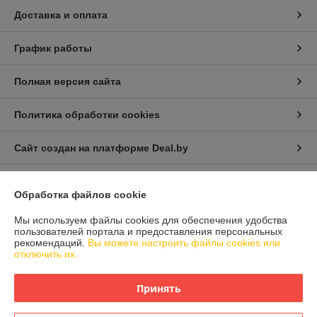
Доставка и оплата
График работы
Полная версия сайта
Политика обработки cookies
Сайт создан на платформе Deal.by
Обработка файлов cookie
Мы используем файлы cookies для обеспечения удобства
пользователей портала и предоставления персональных
рекомендаций.
Вы можете настроить файлы cookies или
Информация для покупателя
отключить их.
Индивидуальный предприниматель:
Индивидуальный
предприниматель Шиманович Елена Леонидовна
Минская обл., Смолевичский район, д. Малое Залужье, ул.
Принять
Центральная, 26