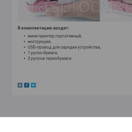
В комплектацию входит:
мини принтер портативный,
инструкция,
USB-провод для зарядки устройства,
1 рулон бумаги,
3 рулона термобумаги