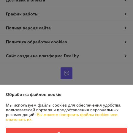
Доставка и оплата
График работы
Полная версия сайта
Политика обработки cookies
Сайт создан на платформе Deal.by
Обработка файлов cookie
Информация для покупателя
Мы используем файлы cookies для обеспечения удобства
Индивидуальный предприниматель:
Индивидуальный
предприниматель Шиманович Елена Леонидовна
пользователей портала и предоставления персональных
Минская обл., Смолевичский район, д. Малое Залужье, ул.
рекомендаций.
Вы можете настроить файлы cookies или
Центральная, 26
отключить их.
Регистрационный номер ЕГР: 693308511