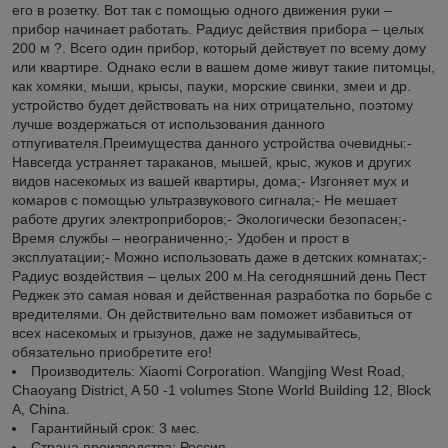
его в розетку. Вот так с помощью одного движения руки –
прибор начинает работать. Радиус действия прибора – целых
200 м ?. Всего один прибор, который действует по всему дому
или квартире. Однако если в вашем доме живут такие питомцы,
как хомяки, мыши, крысы, пауки, морские свинки, змеи и др.
устройство будет действовать на них отрицательно, поэтому
лучше воздержаться от использования данного
отпугивателя.Преимущества данного устройства очевидны:-
Навсегда устраняет тараканов, мышей, крыс, жуков и других
видов насекомых из вашей квартиры, дома;- Изгоняет мух и
комаров с помощью ультразвукового сигнала;- Не мешает
работе других электроприборов;- Экологически безопасен;-
Время службы – неограниченно;- Удобен и прост в
эксплуатации;- Можно использовать даже в детских комнатах;-
Радиус воздействия – целых 200 м.На сегодняшний день Пест
Реджек это самая новая и действенная разработка по борьбе с
вредителями. Он действительно вам поможет избавиться от
всех насекомых и грызунов, даже не задумывайтесь,
обязательно приобретите его!
Производитель: Xiaomi Corporation. Wangjing West Road,
Chaoyang District, A 50 -1 volumes Stone World Building 12, Block
A, China.
Гарантийный срок: 3 мес.
Страна производства: Россия.