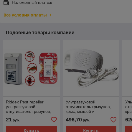
Наложенный платеж
Все условия оплаты
Подобные товары компании
Riddex Pest repeller
Ультразвуковой
Уль
ультразвуковой
отпугиватель грызунов,
отп
отпугиватель грызунов,
крыс, мышей и
кры
тараканов, муравьев и
насекомых Weitech WK-
нас
21
496,70
62
руб.
руб.
пауков (код.9-530)
0300 "0059" код. 1072
WK0
Купить
Купить