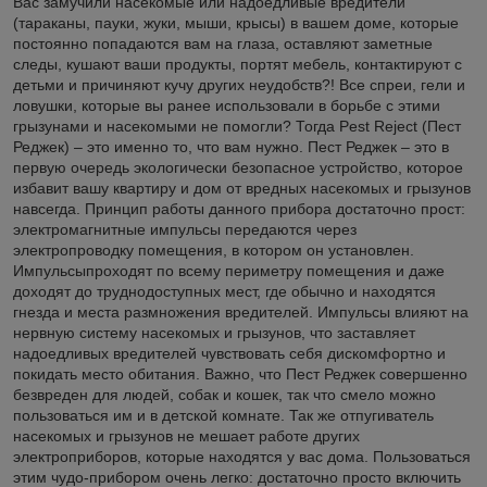
Вас замучили насекомые или надоедливые вредители
(тараканы, пауки, жуки, мыши, крысы) в вашем доме, которые
постоянно попадаются вам на глаза, оставляют заметные
следы, кушают ваши продукты, портят мебель, контактируют с
детьми и причиняют кучу других неудобств?! Все спреи, гели и
ловушки, которые вы ранее использовали в борьбе с этими
грызунами и насекомыми не помогли? Тогда Pest Reject (Пест
Реджек) – это именно то, что вам нужно. Пест Реджек – это в
первую очередь экологически безопасное устройство, которое
избавит вашу квартиру и дом от вредных насекомых и грызунов
навсегда. Принцип работы данного прибора достаточно прост:
электромагнитные импульсы передаются через
электропроводку помещения, в котором он установлен.
Импульсыпроходят по всему периметру помещения и даже
доходят до труднодоступных мест, где обычно и находятся
гнезда и места размножения вредителей. Импульсы влияют на
нервную систему насекомых и грызунов, что заставляет
надоедливых вредителей чувствовать себя дискомфортно и
покидать место обитания. Важно, что Пест Реджек совершенно
безвреден для людей, собак и кошек, так что смело можно
пользоваться им и в детской комнате. Так же отпугиватель
насекомых и грызунов не мешает работе других
электроприборов, которые находятся у вас дома. Пользоваться
этим чудо-прибором очень легко: достаточно просто включить