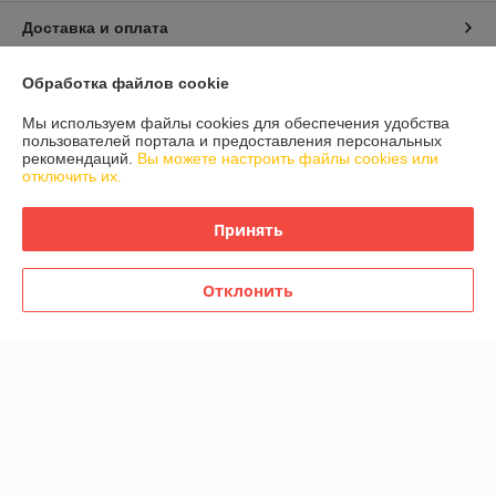
Доставка и оплата
График работы
Обработка файлов cookie
Мы используем файлы cookies для обеспечения удобства
Полная версия сайта
пользователей портала и предоставления персональных
рекомендаций.
Вы можете настроить файлы cookies или
отключить их.
Политика обработки cookies
Принять
Сайт создан на платформе Deal.by
Отклонить
Информация для покупателя
Индивидуальный предприниматель:
Индивидуальный
предприниматель Шиманович Елена Леонидовна
Минская обл., Смолевичский район, д. Малое Залужье, ул.
Центральная, 26