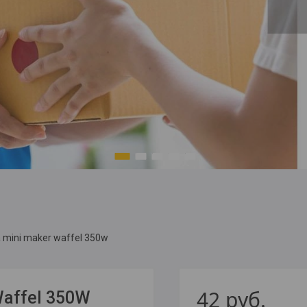
1
2
3
4
5
mini maker waffel 350w
42
руб.
affel 350W