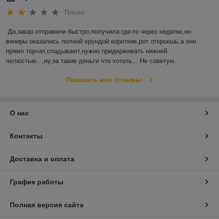
Плохо
Да,заказ отправили быстро,получила где-то через неделю,но 
виниры оказались полной ерундой:короткие,рот откроешь,а они 
прямо торчат,спадывают,нужно придерживать нижней 
челюстью...,ну,за такие деньги что хотеть... Не советую.
Показать все отзывы
О нас
Контакты
Доставка и оплата
График работы
Полная версия сайта