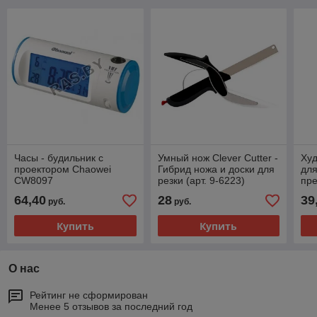
Часы - будильник с
Умный нож Clever Cutter -
Ху
проектором Chaowei
Гибрид ножа и доски для
для
CW8097
резки (арт. 9-6223)
пре
64,40
28
39
руб.
руб.
Купить
Купить
О нас
Рейтинг не сформирован
Менее 5 отзывов за последний год