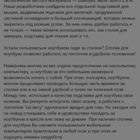
экологически чистого материала — бамбука, весит всего 2,8 кг.
Наши разработчики снабдили его отдельной подставкой для
мышки, выдвижным ящичком для мелочей, продуманной
системой охлаждения и большой столешницей, которую можно
закрепить под разным углом. За ним очень удобно работать и
не только — также можете использовать его, как столик для
завтрака, подставку для чтения книг и т.п.
Устали пользоваться ноутбуком сидя за столом? Столик для
ноутбука позволит работать за лэптопом в удобном положении!
Наверняка многие из вас отдали предпочтение не настольному
компьютеру, а ноутбуку за его небольшие размеры и
возможность носить с собой. При этом, пользуясь ноутбуком,
многие продолжают проводить большую часть времени за
столом или в не самой удобной и точно не полезной позе.
Между тем, используя в качестве подставки для ноутбука свои
коленки, Вы рискуете испортить свою осанку, а работать с
лэптопом "на весу" однозначно вредно для глаз. Но сегодня это
не повод отказывать себе в удовольствии посидеть за
ноутбуком в кресле или лежа на диване. При наличии столика
для ноутбука Вы сможете пользоваться мобильным
компьютером практически в любой позе и при этом не
ощущать никаких неудобств.