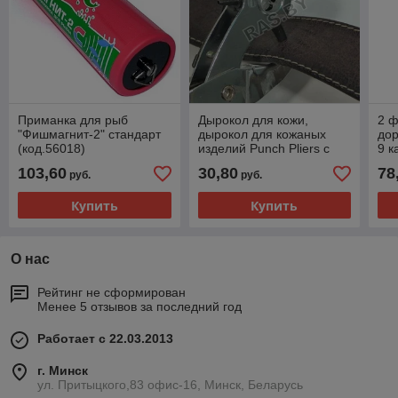
Приманка для рыб
Дырокол для кожи,
2 
"Фишмагнит-2" стандарт
дырокол для кожаных
дор
(код.56018)
изделий Punch Pliers с
9 к
револьверной головкой
383
103,60
30,80
78
руб.
руб.
(отверстия 2.0, 2.5, 3.0,
3.5, 4.0, 4.5 мм) (код.9-
Купить
Купить
3224)
О нас
Рейтинг не сформирован
Менее 5 отзывов за последний год
Работает с 22.03.2013
г. Минск
ул. Притыцкого,83 офис-16, Минск, Беларусь