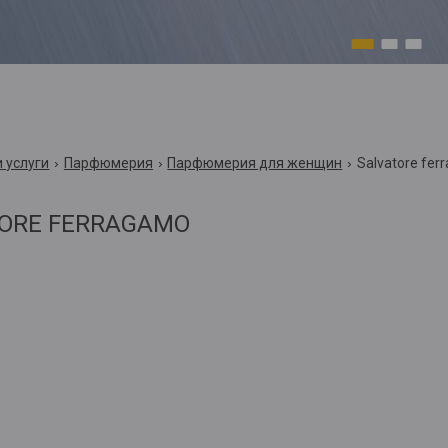
1
2
3
 услуги
Парфюмерия
Парфюмерия для женщин
Salvatore fer
TORE FERRAGAMO