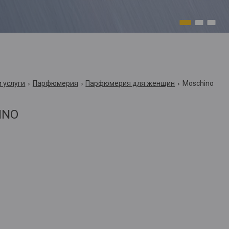
1
2
3
 услуги
Парфюмерия
Парфюмерия для женщин
Moschino
INO