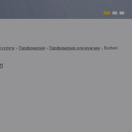
1
2
3
 услуги
Парфюмерия
Парфюмерия для мужчин
Burberi
I