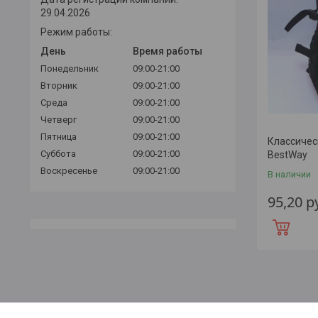
29.04.2026
Режим работы:
День
Время работы
Понедельник
09:00-21:00
Вторник
09:00-21:00
Среда
09:00-21:00
Четверг
09:00-21:00
Пятница
09:00-21:00
Классичес
Суббота
09:00-21:00
BestWay
Воскресенье
09:00-21:00
В наличии
95,20
р