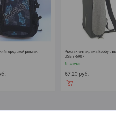
кий городской рюкзак
Рюкзак-антикража Bobby с в
USB 9-6907
В наличии
уб.
67,20
руб.