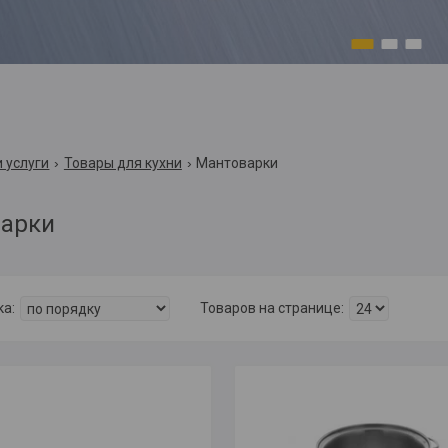
1
2
3
 услуги
Товары для кухни
Мантоварки
арки