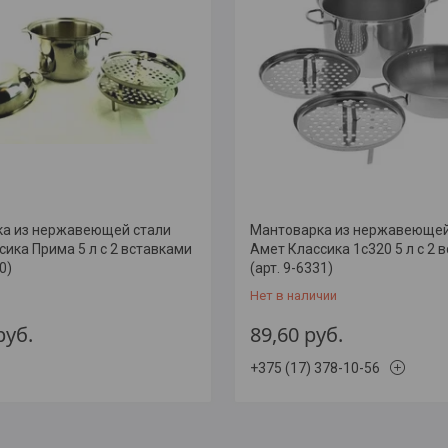
а из нержавеющей стали
Мантоварка из нержавеющей
сика Прима 5 л с 2 вставками
Амет Классика 1с320 5 л с 2 
0)
(арт. 9-6331)
Нет в наличии
руб.
89,60
руб.
+375 (17) 378-10-56